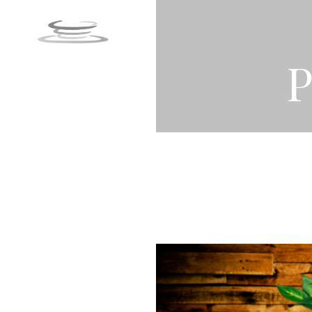
P
Home
Serviços
Portefólio
Contatos
Feiras & Eventos
Loja