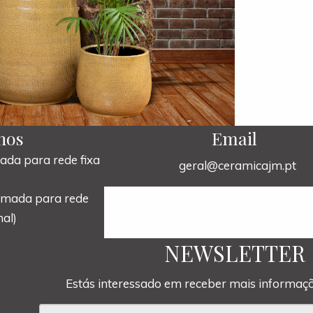
nos
Email
da para rede fixa
geral@ceramicajm.pt
amada para rede
al)
NEWSLETTER
Estás interessado em receber mais informaçõ
Email